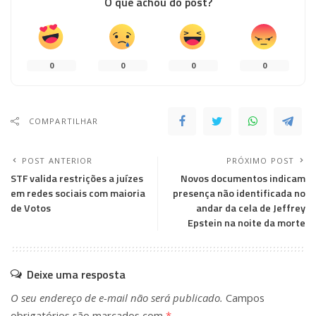
O que achou do post?
0
0
0
0
COMPARTILHAR
POST ANTERIOR
PRÓXIMO POST
STF valida restrições a juízes
Novos documentos indicam
em redes sociais com maioria
presença não identificada no
de Votos
andar da cela de Jeffrey
Epstein na noite da morte
Deixe uma resposta
O seu endereço de e-mail não será publicado.
Campos
obrigatórios são marcados com
*