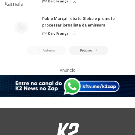
por
Kaic França
Pablo Marçal rebate Globo e promete
processar jornalista da emissora
por
Kaic França
Anterior
Próximo
- Anúncio -