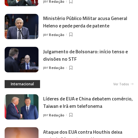
por
Redação
Ministério Público Militar acusa General
Heleno e pede perda de patente
por
Redação
Julgamento de Bolsonaro: início tenso e
divisões no STF
por
Redação
Internacional
Ver Todos
Líderes de EUA e China debatem comércio,
Taiwan e Irã em telefonema
por
Redação
Ataque dos EUA contra Houthis deixa