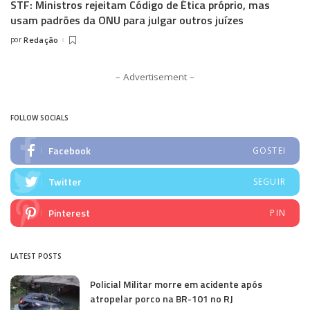
STF: Ministros rejeitam Código de Ética próprio, mas
usam padrões da ONU para julgar outros juízes
por
Redação
Posted
by
– Advertisement –
FOLLOW SOCIALS
Facebook
GOSTEI
Twitter
SEGUIR
Pinterest
PIN
LATEST POSTS
Policial Militar morre em acidente após
atropelar porco na BR-101 no RJ