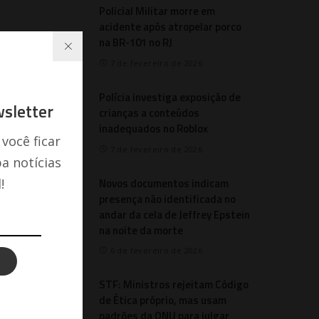
Policial Militar morre em
acidente após atropelar porco
na BR-101 no RJ
7 de fevereiro de 2026
Polícia investiga exposição de
sletter
crianças a conteúdos
inadequados no Roblox
 você ficar
7 de fevereiro de 2026
a notícias
Novos documentos indicam
!
presença não identificada no
andar da cela de Jeffrey Epstein
na noite da morte
6 de fevereiro de 2026
STF: Ministros rejeitam Código
de Ética próprio, mas usam
padrões da ONU para julgar