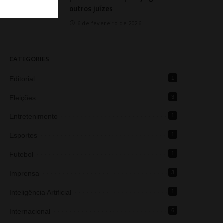
outros juízes
6 de fevereiro de 2026
CATEGORIES
Editorial
1
Eleições
3
Entretenimento
1
Esportes
1
Futebol
1
Imprensa
3
Inteligência Artificial
1
Internacional
6