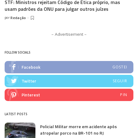
STF: Ministros rejeitam Código de Ética próprio, mas
usam padrões da ONU para julgar outros juízes
por
Redação
Posted
by
– Advertisement –
FOLLOW SOCIALS
Facebook
GOSTEI
Twitter
SEGUIR
Pinterest
PIN
LATEST POSTS
Policial Militar morre em acidente após
atropelar porco na BR-101 no RJ