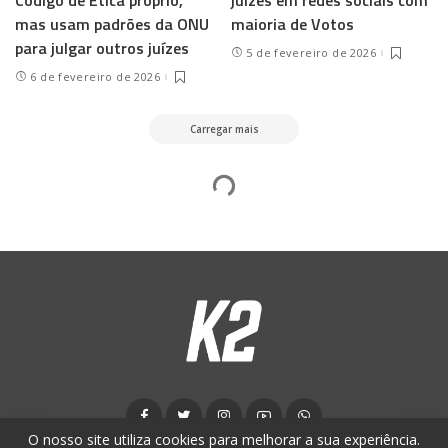
mas usam padrões da ONU
maioria de Votos
para julgar outros juízes
5 de fevereiro de 2026
6 de fevereiro de 2026
Carregar mais
SOCIEDADE
Novos documentos indicam presença não
identificada no andar da cela de Jeffrey Epstein
na noite da morte
Redação
6 de fevereiro de 2026
Posted
by
Última atualização 6 de fevereiro de 2026
O nosso site utiliza cookies para melhorar a sua experiência.