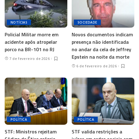
NOTÍCIAS
SOCIEDADE
Policial Militar morre em
Novos documentos indicam
acidente após atropelar
presença não identificada
porco na BR-101 no RJ
no andar da cela de Jeffrey
Epstein na noite da morte
7 de fevereiro de 2026
6 de fevereiro de 2026
POLÍTICA
POLÍTICA
STF: Ministros rejeitam
STF valida restrições a
Código de Ética próprio,
juízes em redes sociais com