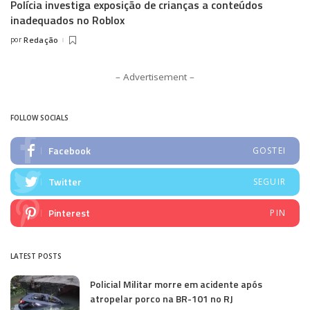
Polícia investiga exposição de crianças a conteúdos
inadequados no Roblox
por
Redação
Posted
by
– Advertisement –
FOLLOW SOCIALS
Facebook
GOSTEI
Twitter
SEGUIR
Pinterest
PIN
LATEST POSTS
Policial Militar morre em acidente após
atropelar porco na BR-101 no RJ