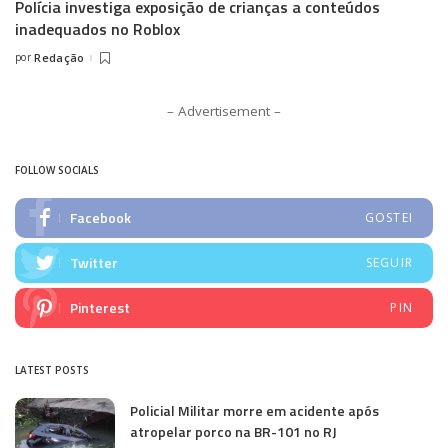
Polícia investiga exposição de crianças a conteúdos
inadequados no Roblox
por
Redação
Posted
by
– Advertisement –
FOLLOW SOCIALS
Facebook
GOSTEI
Twitter
SEGUIR
Pinterest
PIN
LATEST POSTS
Policial Militar morre em acidente após
atropelar porco na BR-101 no RJ