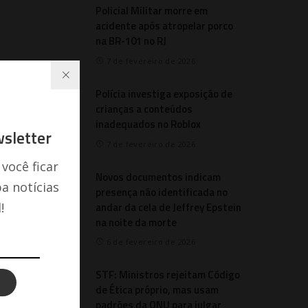
Policial Militar morre em
acidente após atropelar porco
na BR-101 no RJ
7 de fevereiro de 2026
Polícia investiga exposição de
crianças a conteúdos
inadequados no Roblox
sletter
7 de fevereiro de 2026
 você ficar
Novos documentos indicam
a notícias
presença não identificada no
andar da cela de Jeffrey Epstein
!
na noite da morte
6 de fevereiro de 2026
STF: Ministros rejeitam Código
de Ética próprio, mas usam
padrões da ONU para julgar