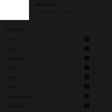
outros juízes
6 de fevereiro de 2026
CATEGORIES
Editorial
1
Eleições
3
Entretenimento
1
Esportes
1
Futebol
1
Imprensa
3
Inteligência Artificial
1
Internacional
6