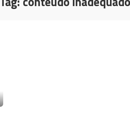
Tag:
conteúdo inadequad