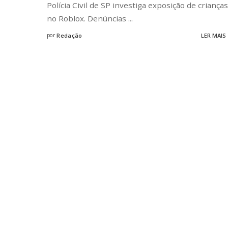
Polícia Civil de SP investiga exposição de crianças
no Roblox. Denúncias
...
por
Redação
LER MAIS
Posted
by