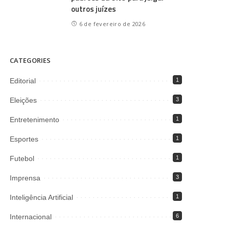
outros juízes
6 de fevereiro de 2026
CATEGORIES
Editorial
1
Eleições
3
Entretenimento
1
Esportes
1
Futebol
1
Imprensa
3
Inteligência Artificial
1
Internacional
6