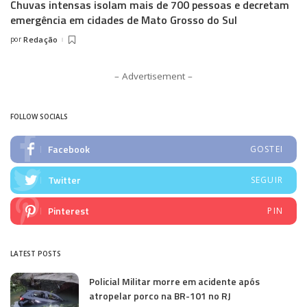
Chuvas intensas isolam mais de 700 pessoas e decretam
emergência em cidades de Mato Grosso do Sul
por
Redação
Posted
by
– Advertisement –
FOLLOW SOCIALS
Facebook
GOSTEI
Twitter
SEGUIR
Pinterest
PIN
LATEST POSTS
Policial Militar morre em acidente após
atropelar porco na BR-101 no RJ