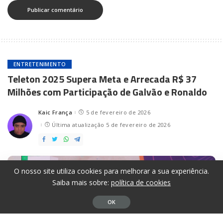
ENTRETENIMENTO
Teleton 2025 Supera Meta e Arrecada R$ 37
Milhões com Participação de Galvão e Ronaldo
Kaic França
5 de fevereiro de 2026
Posted
by
Última atualização 5 de fevereiro de 2026
O nosso site utiliza cookies para melhorar a sua experiência.
Saiba mais sobre:
política de cookies
OK