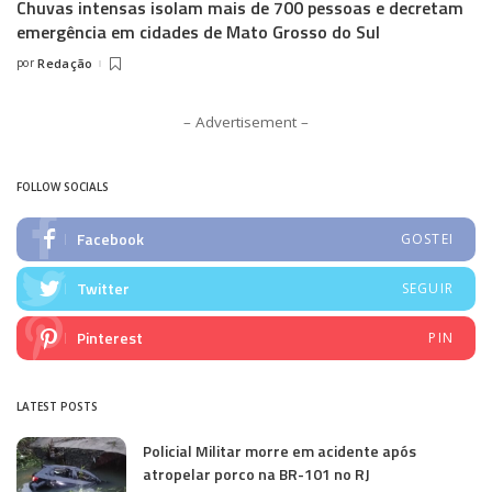
Chuvas intensas isolam mais de 700 pessoas e decretam
emergência em cidades de Mato Grosso do Sul
por
Redação
Posted
by
– Advertisement –
FOLLOW SOCIALS
Facebook
GOSTEI
Twitter
SEGUIR
Pinterest
PIN
LATEST POSTS
Policial Militar morre em acidente após
atropelar porco na BR-101 no RJ