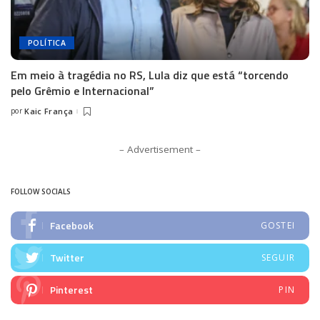
POLÍTICA
Em meio à tragédia no RS, Lula diz que está “torcendo
pelo Grêmio e Internacional”
por
Kaic França
Posted
by
– Advertisement –
FOLLOW SOCIALS
Facebook
GOSTEI
Twitter
SEGUIR
Pinterest
PIN