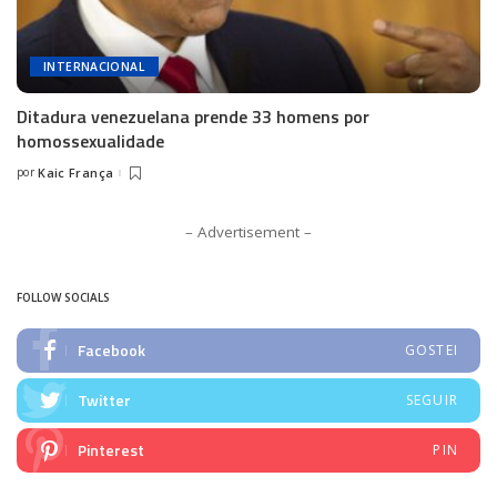
INTERNACIONAL
Ditadura venezuelana prende 33 homens por
homossexualidade
por
Kaic França
Posted
by
– Advertisement –
FOLLOW SOCIALS
Facebook
GOSTEI
Twitter
SEGUIR
Pinterest
PIN