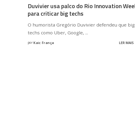
Duvivier usa palco do Rio Innovation Wee
para criticar big techs
O humorista Gregório Duvivier defendeu que big
techs como Uber, Google,
...
por
Kaic França
LER MAIS
Posted
by