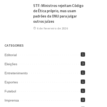
STF: Ministros rejeitam Código
de Ética próprio, mas usam
padrões da ONU para julgar
outros juízes
6 de fevereiro de 2026
CATEGORIES
Editorial
1
Eleições
3
Entretenimento
1
Esportes
1
Futebol
1
Imprensa
3