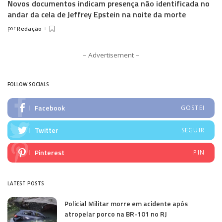
Novos documentos indicam presença não identificada no
andar da cela de Jeffrey Epstein na noite da morte
por
Redação
Posted
by
– Advertisement –
FOLLOW SOCIALS
Facebook
GOSTEI
Twitter
SEGUIR
Pinterest
PIN
LATEST POSTS
Policial Militar morre em acidente após
atropelar porco na BR-101 no RJ