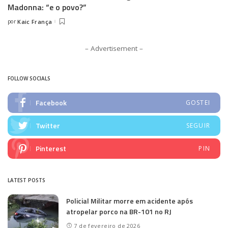
Madonna: “e o povo?”
por
Kaic França
Posted
by
– Advertisement –
FOLLOW SOCIALS
Facebook
GOSTEI
Twitter
SEGUIR
Pinterest
PIN
LATEST POSTS
Policial Militar morre em acidente após
atropelar porco na BR-101 no RJ
7 de fevereiro de 2026