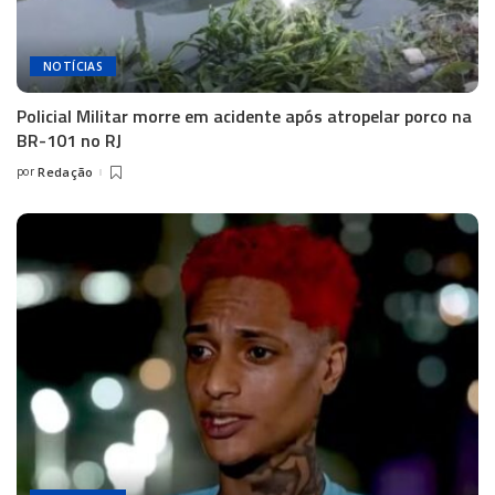
NOTÍCIAS
Policial Militar morre em acidente após atropelar porco na
BR-101 no RJ
por
Redação
Posted
by