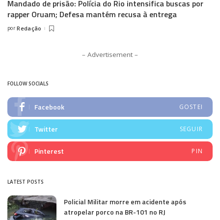
Mandado de prisão: Polícia do Rio intensifica buscas por
rapper Oruam; Defesa mantém recusa à entrega
por
Redação
Posted
by
– Advertisement –
FOLLOW SOCIALS
Facebook
GOSTEI
Twitter
SEGUIR
Pinterest
PIN
LATEST POSTS
Policial Militar morre em acidente após
atropelar porco na BR-101 no RJ