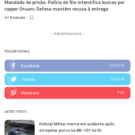
Mandado de prisão: Polícia do Rio intensifica buscas por
rapper Oruam; Defesa mantém recusa à entrega
por
Redação
Posted
by
– Advertisement –
FOLLOW SOCIALS
Facebook
GOSTEI
Twitter
SEGUIR
Pinterest
PIN
LATEST POSTS
Policial Militar morre em acidente após
atropelar porco na BR-101 no RJ