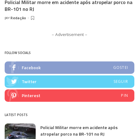
Policial Militar morre em acidente após atropelar porco na
BR-101 no RJ
por
Redação
Posted
by
– Advertisement –
FOLLOW SOCIALS
Facebook
GOSTEI
Twitter
SEGUIR
Pinterest
PIN
LATEST POSTS
Policial Militar morre em acidente após
atropelar porco na BR-101 no RJ