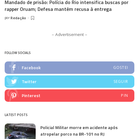
Mandado de prisão: Polícia do Rio intensifica buscas por
rapper Oruam; Defesa mantém recusa à entrega
por
Redação
Posted
by
– Advertisement –
FOLLOW SOCIALS
Facebook
GOSTEI
Twitter
SEGUIR
Pinterest
PIN
LATEST POSTS
Policial Militar morre em acidente após
atropelar porco na BR-101 no RJ