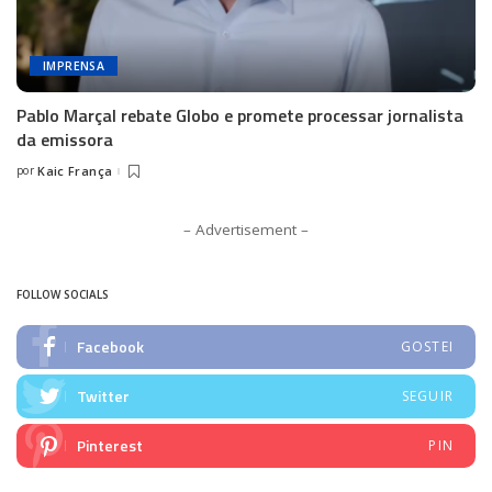
IMPRENSA
Pablo Marçal rebate Globo e promete processar jornalista
da emissora
por
Kaic França
Posted
by
– Advertisement –
FOLLOW SOCIALS
Facebook
GOSTEI
Twitter
SEGUIR
Pinterest
PIN