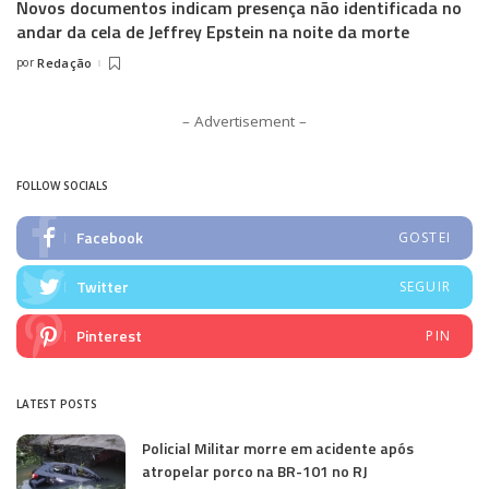
Novos documentos indicam presença não identificada no
andar da cela de Jeffrey Epstein na noite da morte
por
Redação
Posted
by
– Advertisement –
FOLLOW SOCIALS
Facebook
GOSTEI
Twitter
SEGUIR
Pinterest
PIN
LATEST POSTS
Policial Militar morre em acidente após
atropelar porco na BR-101 no RJ