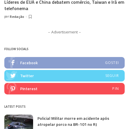
Líderes de EUA e China debatem comércio, Taiwan e Irã em
telefonema
por
Redação
Posted
by
– Advertisement –
FOLLOW SOCIALS
Facebook
GOSTEI
Twitter
SEGUIR
Pinterest
PIN
LATEST POSTS
Policial Militar morre em acidente após
atropelar porco na BR-101 no RJ