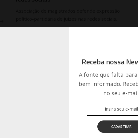
Associação de magistrados defende expressão
político-partidária de juízes nas redes sociais,
...
por
Redação
LER MAIS
Posted
by
Receba nossa New
A fonte que falta para
bem informado. Receb
no seu e-mail
CADASTRAR