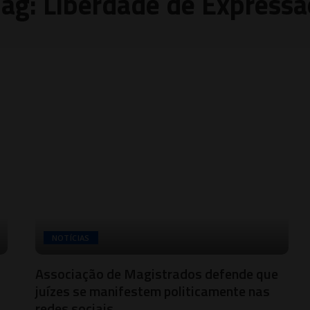
Tag:
Liberdade de Expressã
NOTÍCIAS
Associação de Magistrados defende que
juízes se manifestem politicamente nas
redes sociais