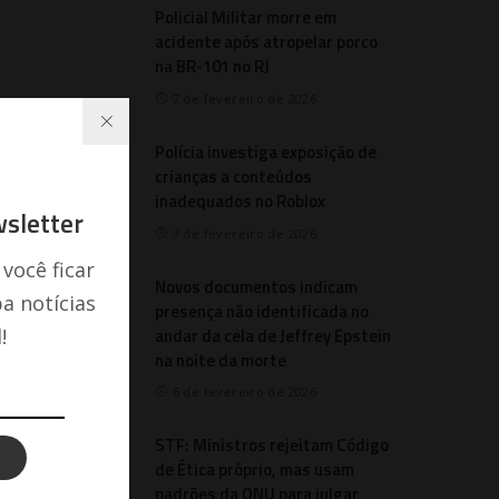
Policial Militar morre em
acidente após atropelar porco
na BR-101 no RJ
7 de fevereiro de 2026
Polícia investiga exposição de
crianças a conteúdos
inadequados no Roblox
sletter
7 de fevereiro de 2026
 você ficar
Novos documentos indicam
a notícias
presença não identificada no
andar da cela de Jeffrey Epstein
!
na noite da morte
6 de fevereiro de 2026
STF: Ministros rejeitam Código
de Ética próprio, mas usam
padrões da ONU para julgar