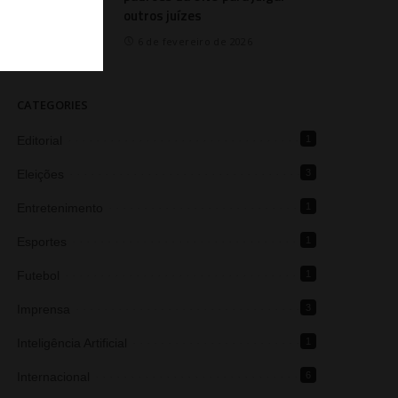
outros juízes
6 de fevereiro de 2026
CATEGORIES
Editorial
1
Eleições
3
Entretenimento
1
Esportes
1
Futebol
1
Imprensa
3
Inteligência Artificial
1
Internacional
6