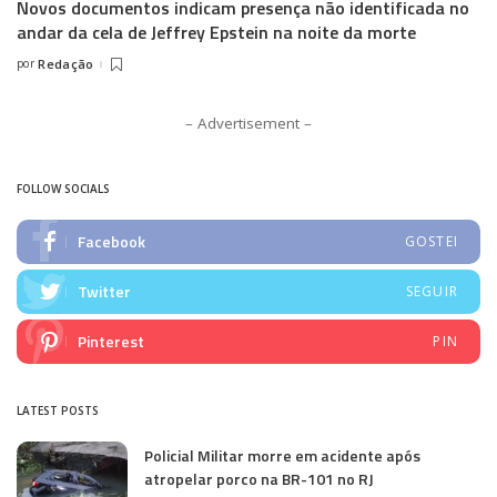
Novos documentos indicam presença não identificada no
andar da cela de Jeffrey Epstein na noite da morte
por
Redação
Posted
by
– Advertisement –
FOLLOW SOCIALS
Facebook
GOSTEI
Twitter
SEGUIR
Pinterest
PIN
LATEST POSTS
Policial Militar morre em acidente após
atropelar porco na BR-101 no RJ