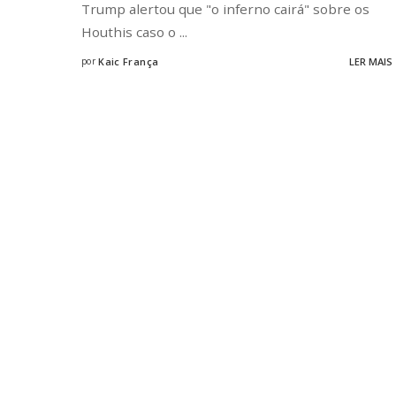
Trump alertou que "o inferno cairá" sobre os
Houthis caso o
...
por
Kaic França
LER MAIS
Posted
by