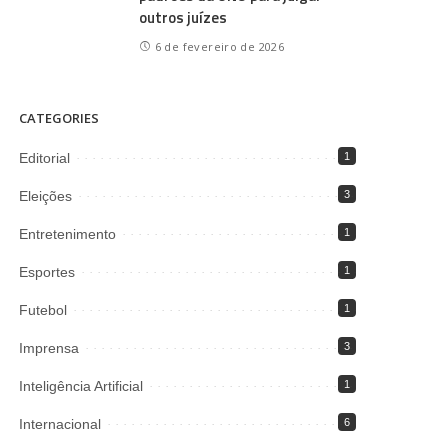
outros juízes
6 de fevereiro de 2026
CATEGORIES
Editorial
1
Eleições
3
Entretenimento
1
Esportes
1
Futebol
1
Imprensa
3
Inteligência Artificial
1
Internacional
6