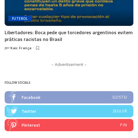
FUTEBOL
Libertadores: Boca pede que torcedores argentinos evitem
práticas racistas no Brasil
por
Kaic França
Posted
by
– Advertisement –
FOLLOW SOCIALS
Facebook
GOSTEI
Twitter
SEGUIR
Pinterest
PIN