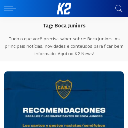
Tag:
Boca Juniors
Tudo o que você precisa saber sobre: Boca Juniors. As
principais notícias, novidades e conteúdos para ficar bem
informado. Aqui no K2 News!